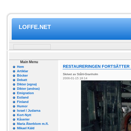
LOFFE.NET
Main Menu
RESTAURERINGEN FORTSÄTTER 
Hem
Artiklar
Skrivet av Ståhl-Granholm
Böcker
2006-01-15 18:14
Debatt
Dikter (egna)
Dikter (andras)
Emigration
Estland
Finland
Humor
Israel / Judarna
Kort-Nytt
Kåserier
Maria Åkerblom m.fl.
Mikael Käld