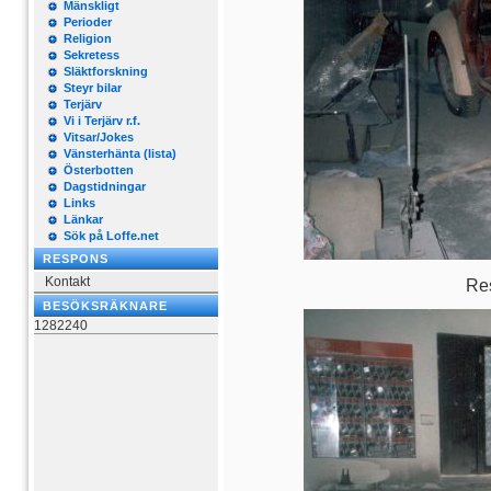
Mänskligt
Perioder
Religion
Sekretess
Släktforskning
Steyr bilar
Terjärv
Vi i Terjärv r.f.
Vitsar/Jokes
Vänsterhänta (lista)
Österbotten
Dagstidningar
Links
Länkar
Sök på Loffe.net
RESPONS
Kontakt
Res
BESÖKSRÄKNARE
1282240