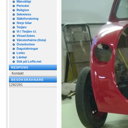
Mänskligt
Perioder
Religion
Sekretess
Släktforskning
Steyr bilar
Terjärv
Vi i Terjärv r.f.
Vitsar/Jokes
Vänsterhänta (lista)
Österbotten
Dagstidningar
Links
Länkar
Sök på Loffe.net
RESPONS
Kontakt
BESÖKSRÄKNARE
1282281