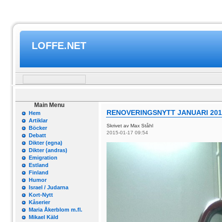
LOFFE.NET
Main Menu
RENOVERINGSNYTT JANUARI 201
Hem
Artiklar
Skrivet av Max Ståhl
Böcker
2015-01-17 09:54
Debatt
Dikter (egna)
Dikter (andras)
Emigration
Estland
Finland
Humor
Israel / Judarna
Kort-Nytt
Kåserier
Maria Åkerblom m.fl.
Mikael Käld