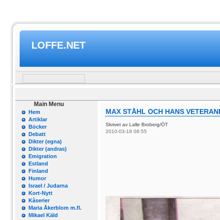
LOFFE.NET
Main Menu
MAX STÅHL OCH HANS VETERANB
Hem
Artiklar
Skrivet av Lalle Broberg/ÖT
Böcker
2010-03-18 08:55
Debatt
Dikter (egna)
Dikter (andras)
Emigration
Estland
Finland
Humor
Israel / Judarna
Kort-Nytt
Kåserier
Maria Åkerblom m.fl.
Mikael Käld