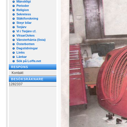
Mänskligt
Perioder
Religion
Sekretess
Släktforskning
Steyr bilar
Terjärv
Vi i Terjärv r.f.
Vitsar/Jokes
Vänsterhänta (lista)
Österbotten
Dagstidningar
Links
Länkar
Sök på Loffe.net
RESPONS
Kontakt
BESÖKSRÄKNARE
1282337