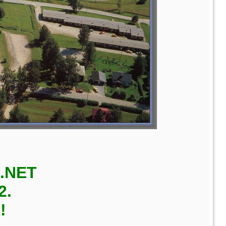
.NET
2.
!