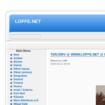
LOFFE.NET
Main Menu
TERJÄRV @ WWW.LOFFE.NET @ E
Hem
Artiklar
Skrivet av Loffe
Böcker
2005-09-21 08:50
Debatt
Dikter (egna)
Dikter (andras)
Emigration
Estland
Finland
Humor
Israel / Judarna
Kort-Nytt
Kåserier
Maria Åkerblom m.fl.
Mikael Käld