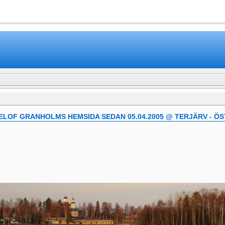
www.mamboteam.com
LOF GRANHOLMS HEMSIDA SEDAN 05.04.2005 @ TERJÄRV - Ö