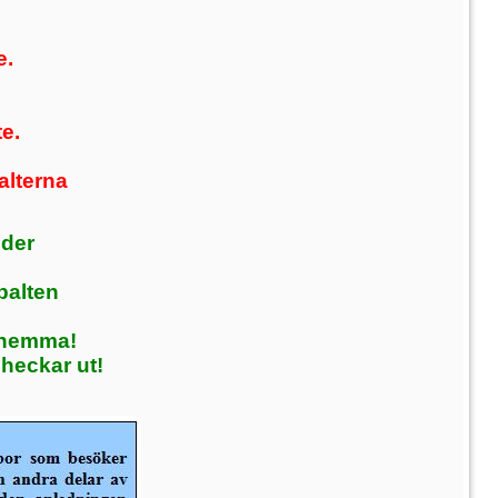
e.
e.
.
alterna
nder
palten
 hemma!
heckar ut!