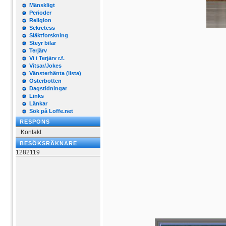
Mänskligt
Perioder
Religion
Sekretess
Släktforskning
Steyr bilar
Terjärv
Vi i Terjärv r.f.
Vitsar/Jokes
Vänsterhänta (lista)
Österbotten
Dagstidningar
Links
Länkar
Sök på Loffe.net
RESPONS
Kontakt
BESÖKSRÄKNARE
1282119